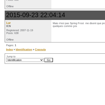
Offline
2015-09-23 22:04:14
Lur
Mais n'est pas Spring Frost me disent que pr
ICN
quelques comme çes
Registered: 2007-11-19
Posts: 638
Offline
Pages:
1
Index
»
Identification
»
Crassula
Jump to