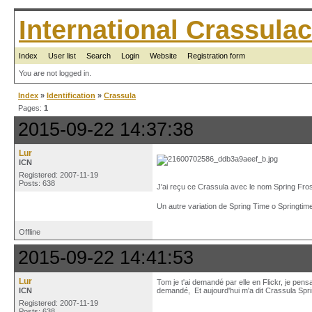
International Crassul
Index
User list
Search
Login
Website
Registration form
You are not logged in.
Index
»
Identification
»
Crassula
Pages:
1
2015-09-22 14:37:38
Lur
ICN
Registered: 2007-11-19
Posts: 638
J'ai reçu ce Crassula avec le nom Spring Fro
Un autre variation de Spring Time o Springtim
Offline
2015-09-22 14:41:53
Lur
Tom je t'ai demandé par elle en Flickr, je pens
ICN
demandé, Et aujourd'hui m'a dit Crassula Spr
Registered: 2007-11-19
Posts: 638