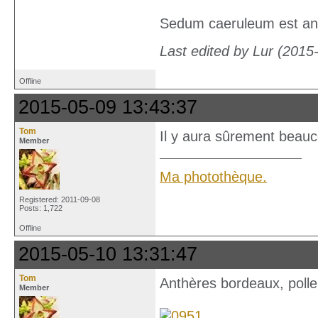
Sedum caeruleum est annua
Last edited by Lur (2015
Offline
2015-05-09 13:43:37
Tom
Il y aura sûrement beauc
Member
Ma photothèque.
Registered: 2011-09-08
Posts: 1,722
Offline
2015-05-10 13:31:47
Tom
Anthères bordeaux, polle
Member