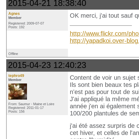
2015-04-21 18:38:40
Agnes
OK merci, j'ai tout sauf q
Member
Registered: 2009-07-07
Posts: 192
http://www.flickr.com/ph
http://yapadkoi.over-blo
Offline
2015-04-23 12:40:23
tephro49
Content de voir un sujet 
Member
Ils sont bien beaux tes pl
n'est pas pour tout de sui
J'ai appliqué la même mé
From: Saumur - Maine et Loire
année j'en ai également 
Registered: 2011-01-17
Posts: 156
100/200 plantules de sem
j'ai été assez surpris de 
cet hiver, et celles de l