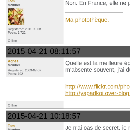
Tom
Non. En France, elle ne 
Member
Ma photothèque.
Registered: 2011-09-08
Posts: 1,722
Offline
2015-04-21 08:11:57
Agnes
Quelle est la meilleure 
Member
m'absente souvent, j'ai d
Registered: 2009-07-07
Posts: 192
http://www.flickr.com/ph
http://yapadkoi.over-blo
Offline
2015-04-21 10:18:57
Tom
Je n'ai pas de secret, je 
Member