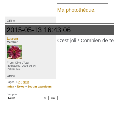
Ma photothèque.
Offline
2015-05-13 16:43:06
Laurent
C'est joli ! Combien de t
Member
From: Côte d'Azur
Registered: 2008-05-04
Posts: 419
Offline
Pages:
1
2
3
Next
Index
»
News
»
Sedum caeruleum
Jump to