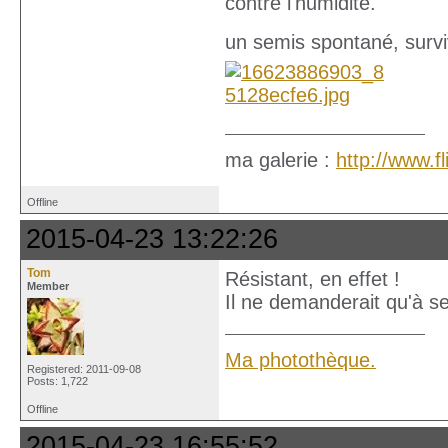
contre l'humidité.
un semis spontané, surv
ma galerie :
http://www.
Offline
2015-04-23 13:22:26
Tom
Résistant, en effet !
Member
Il ne demanderait qu'à s
Ma photothèque.
Registered: 2011-09-08
Posts: 1,722
Offline
2015-04-23 16:55:52