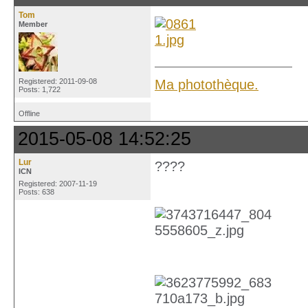
Tom
Member
Ma photothèque.
Registered: 2011-09-08
Posts: 1,722
Offline
2015-05-08 14:52:25
Lur
????
ICN
Registered: 2007-11-19
Posts: 638