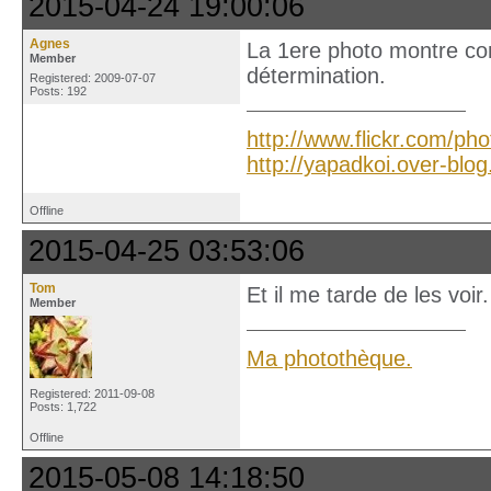
2015-04-24 19:00:06
Agnes
La 1ere photo montre com
Member
détermination.
Registered: 2009-07-07
Posts: 192
http://www.flickr.com/ph
http://yapadkoi.over-blo
Offline
2015-04-25 03:53:06
Tom
Et il me tarde de les voir
Member
Ma photothèque.
Registered: 2011-09-08
Posts: 1,722
Offline
2015-05-08 14:18:50