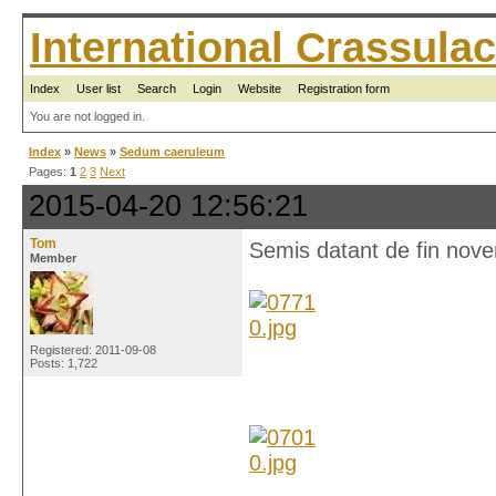
International Crassul
Index
User list
Search
Login
Website
Registration form
You are not logged in.
Index
»
News
»
Sedum caeruleum
Pages:
1
2
3
Next
2015-04-20 12:56:21
Tom
Semis datant de fin nov
Member
Registered: 2011-09-08
Posts: 1,722