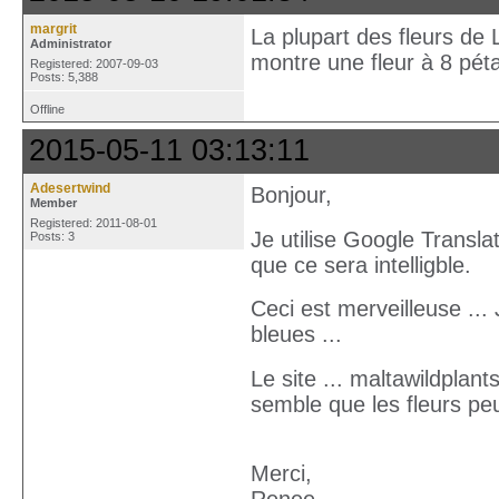
margrit
La plupart des fleurs de
Administrator
montre une fleur à 8 pét
Registered: 2007-09-03
Posts: 5,388
Offline
2015-05-11 03:13:11
Adesertwind
Bonjour,
Member
Registered: 2011-08-01
Je utilise Google Translat
Posts: 3
que ce sera intelligble.
Ceci est merveilleuse ...
bleues ...
Le site ... maltawildplan
semble que les fleurs peu
Merci,