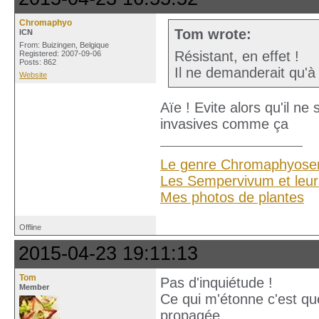
Chromaphyo
Tom wrote:
ICN
From: Buizingen, Belgique
Résistant, en effet !
Registered: 2007-09-06
Posts: 862
Il ne demanderait qu'à
Website
Aïe ! Evite alors qu'il ne
invasives comme ça
Le genre Chromaphyose
Les Sempervivum et leur
Mes photos de plantes
Offline
2015-04-23 19:11:13
Tom
Pas d'inquiétude !
Member
Ce qui m'étonne c'est que
propagée.