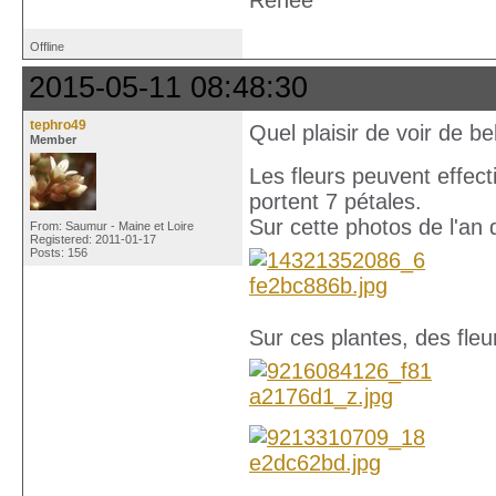
Renee
Offline
2015-05-11 08:48:30
tephro49
Quel plaisir de voir de b
Member
Les fleurs peuvent effect
portent 7 pétales.
Sur cette photos de l'an d
From: Saumur - Maine et Loire
Registered: 2011-01-17
Posts: 156
Sur ces plantes, des fleu