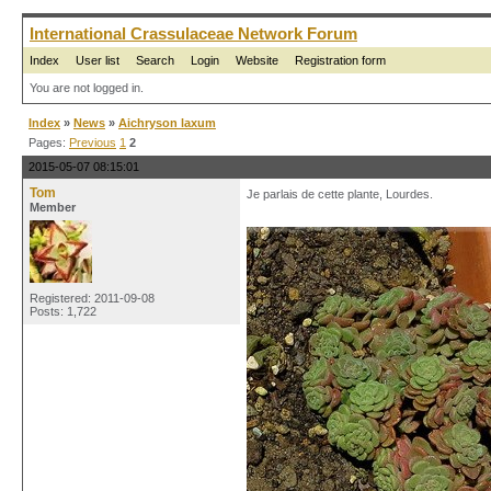
International Crassulaceae Network Forum
Index
User list
Search
Login
Website
Registration form
You are not logged in.
Index
»
News
»
Aichryson laxum
Pages:
Previous
1
2
2015-05-07 08:15:01
Tom
Je parlais de cette plante, Lourdes.
Member
Registered: 2011-09-08
Posts: 1,722