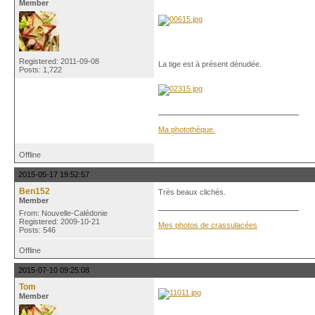
Member
Registered: 2011-09-08
La tige est à présent dénudée.
Posts: 1,722
Ma photothèque.
Offline
2015-05-17 19:52:57
Ben152
Très beaux clichés.
Member
From: Nouvelle-Calédonie
Registered: 2009-10-21
Mes photos de crassulacées
Posts: 546
Offline
2015-07-10 09:25:08
Tom
Member