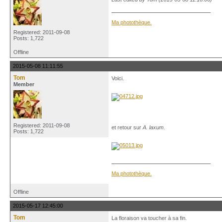
Ma photothèque.
Registered: 2011-09-08
Posts: 1,722
Offline
2015-05-08 11:11:55
Tom
Voici.
Member
Registered: 2011-09-08
et retour sur
A. laxum
.
Posts: 1,722
Ma photothèque.
Offline
2015-05-17 12:45:00
Tom
La floraison va toucher à sa fin.