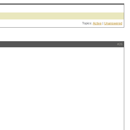
Topics:
Active
|
Unanswered
#26