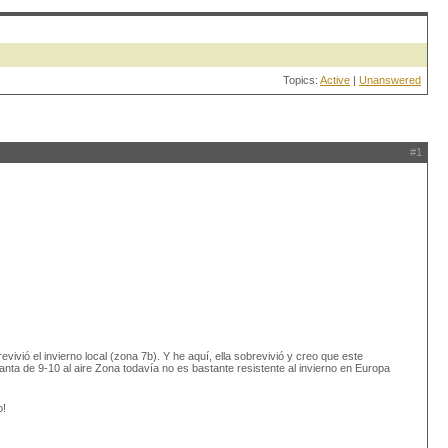
Topics:
Active
|
Unanswered
#1
ivió el invierno local (zona 7b). Y he aquí, ella sobrevivió y creo que este
nta de 9-10 al aire Zona todavía no es bastante resistente al invierno en Europa
o!