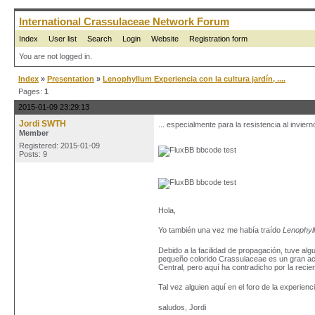
International Crassulaceae Network Forum
Index
User list
Search
Login
Website
Registration form
You are not logged in.
Index
»
Presentation
»
Lenophyllum Experiencia con la cultura jardín, ....
Pages:
1
2015-01-09 23:29:13
Jordi SWTH
... especialmente para la resistencia al inviern
Member
Registered: 2015-01-09
Posts: 9
Hola,
Yo también una vez me había traído
Lenophyl
Debido a la facilidad de propagación, tuve alg
pequeño colorido Crassulaceae es un gran acti
Central, pero aquí ha contradicho por la reci
Tal vez alguien aquí en el foro de la experien
saludos, Jordi