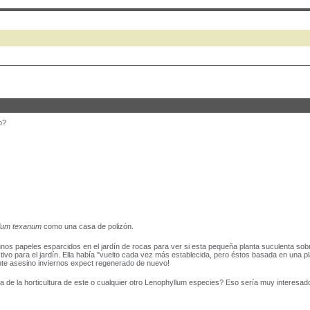
o?
lum texanum
como una casa de polizón.
unos papeles esparcidos en el jardín de rocas para ver si esta pequeña planta suculenta sobrev
vo para el jardín. Ella había "vuelto cada vez más establecida, pero éstos basada en una pla
ente asesino inviernos expect regenerado de nuevo!
cia de la horticultura de este o cualquier otro Lenophyllum especies? Eso sería muy interesad