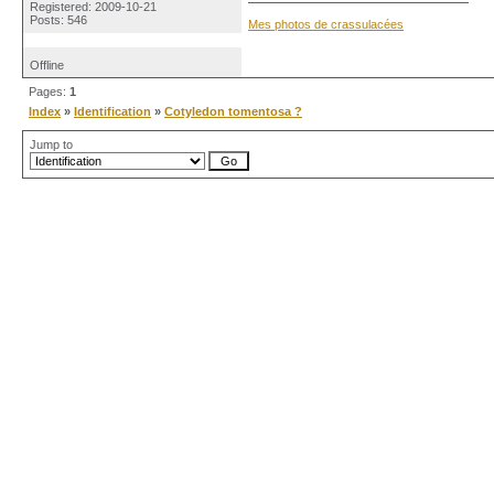
Registered: 2009-10-21
Posts: 546
Mes photos de crassulacées
Offline
Pages:
1
Index
»
Identification
»
Cotyledon tomentosa ?
Jump to