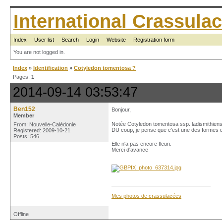
International Crassul
Index
User list
Search
Login
Website
Registration form
You are not logged in.
Index
»
Identification
»
Cotyledon tomentosa ?
Pages:
1
2014-09-14 03:53:47
Ben152
Bonjour,
Member
Notée Cotyledon tomentosa ssp. ladismithiensi
From: Nouvelle-Calédonie
DU coup, je pense que c'est une des formes 
Registered: 2009-10-21
Posts: 546
Elle n'a pas encore fleuri.
Merci d'avance
Mes photos de crassulacées
Offline