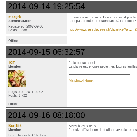
2014-09-14 19:25:54
margrit
Je suis du même avis, Benoît, ce n'est pas la s
Administrator
sont pas dentées, ressemblante à la photo 16 
Registered: 2007-09-03
http://www.crassulaceae.ch/de/artikel?a … 
Posts: 5,388
Offline
2014-09-15 06:32:57
Tom
Je le pense aussi.
Member
La plante est encore petite ; les futures feuil
Ma photothèque.
Registered: 2011-09-08
Posts: 1,722
Offline
2014-09-16 08:18:00
Ben152
Merci à vous deux.
Member
Je suivra l'évolution du feuillage avec le temps
From: Nouvelle-Calédonie