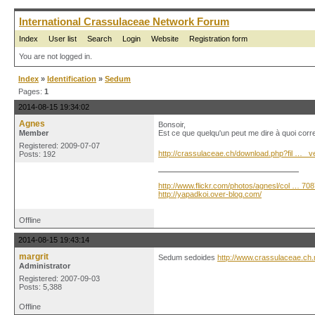
International Crassulaceae Network Forum
Index
User list
Search
Login
Website
Registration form
You are not logged in.
Index
»
Identification
»
Sedum
Pages:
1
2014-08-15 19:34:02
Agnes
Bonsoir,
Member
Est ce que quelqu'un peut me dire à quoi corres
Registered: 2009-07-07
http://crassulaceae.ch/download.php?fil … _v
Posts: 192
http://www.flickr.com/photos/agnesl/col … 70
http://yapadkoi.over-blog.com/
Offline
2014-08-15 19:43:14
margrit
Sedum sedoides
http://www.crassulaceae.ch
Administrator
Registered: 2007-09-03
Posts: 5,388
Offline