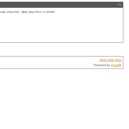
#3
is chercher. 'alba' peut-être: à vérifier
Atom topic feed
Powered by
FluxBB