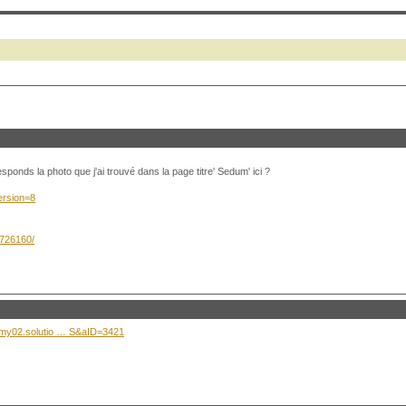
ponds la photo que j'ai trouvé dans la page titre' Sedum' ici ?
ersion=8
8726160/
.my02.solutio … S&aID=3421