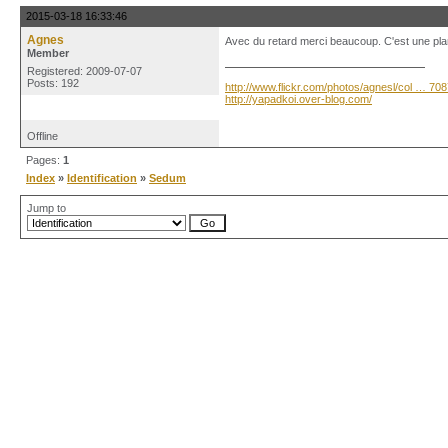
2015-03-18 16:33:46
Agnes
Avec du retard merci beaucoup. C'est une plante
Member
Registered: 2009-07-07
Posts: 192
http://www.flickr.com/photos/agnesl/col … 70
http://yapadkoi.over-blog.com/
Offline
Pages:
1
Index
»
Identification
»
Sedum
Jump to