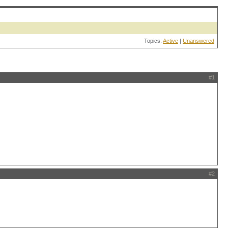
Topics:
Active
|
Unanswered
#1
#2