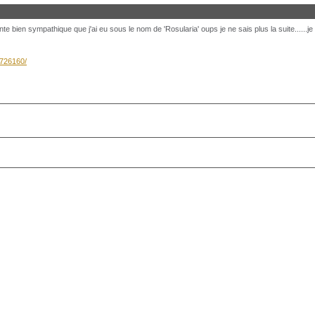
 bien sympathique que j'ai eu sous le nom de 'Rosularia' oups je ne sais plus la suite......je va
8726160/