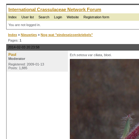
International Crassulaceae Network Forum
Index
User list
Search
Login
Website
Registration form
You are not logged in.
Index
»
Nieuwtjes
»
Nog wat "eindeseizoenkriebels"
Pages:
1
2014-02-03 20:23:58
Paul
Ech.setosa var ciliata, bloei.
Moderator
Registered: 2009-01-13
Posts: 1,885