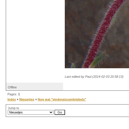
Last edited by Paul (2014-02-03 20:58:13)
Offline
Pages:
1
Index
»
Nieuwtjes
»
Nog wat "eindeseizoenkriebels"
Jump to