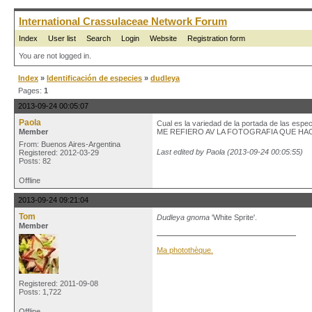
International Crassulaceae Network Forum
Index
User list
Search
Login
Website
Registration form
You are not logged in.
Index
»
Identificación de especies
»
dudleya
Pages:
1
2013-09-24 00:05:07
Paola
Cual es la variedad de la portada de las espe
Member
ME REFIERO AV LA FOTOGRAFIA QUE HAC
From: Buenos Aires-Argentina
Last edited by Paola (2013-09-24 00:05:55)
Registered: 2012-03-29
Posts: 82
Offline
2013-09-24 09:21:04
Tom
Dudleya gnoma
'White Sprite'.
Member
Ma photothèque.
Registered: 2011-09-08
Posts: 1,722
Offline