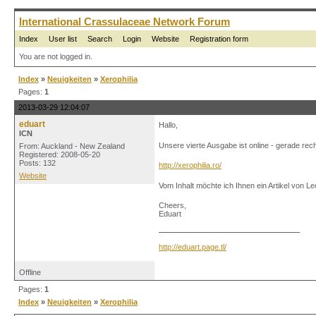
International Crassulaceae Network Forum
Index
User list
Search
Login
Website
Registration form
You are not logged in.
Index
»
Neuigkeiten
»
Xerophilia
Pages:
1
2013-03-29 12:04:07
eduart
Hallo,
ICN
Unsere vierte Ausgabe ist online - gerade recht
From: Auckland - New Zealand
Registered: 2008-05-20
Posts: 132
http://xerophilia.ro/
Website
Vom Inhalt möchte ich Ihnen ein Artikel von 
Cheers,
Eduart
http://eduart.page.tl/
Offline
Pages:
1
Index
»
Neuigkeiten
»
Xerophilia