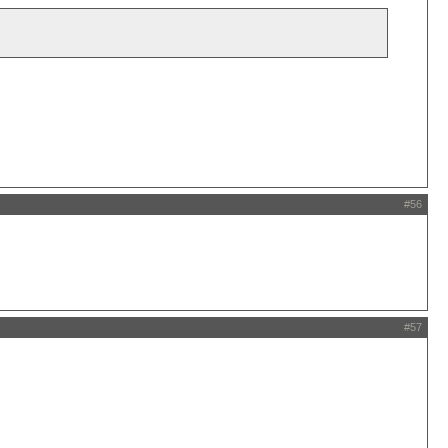
#56
#57