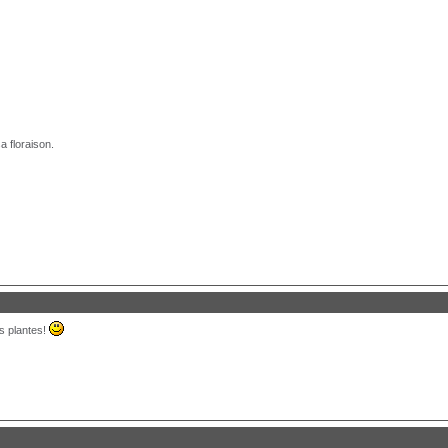
 floraison.
s plantes!