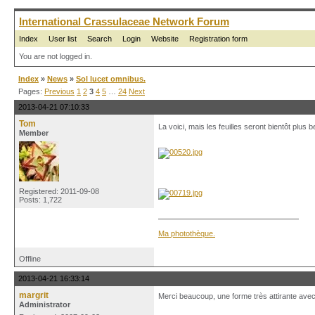
International Crassulaceae Network Forum
Index
User list
Search
Login
Website
Registration form
You are not logged in.
Index
»
News
»
Sol lucet omnibus.
Pages:
Previous
1
2
3
4
5
…
24
Next
2013-04-21 07:10:33
Tom
La voici, mais les feuilles seront bientôt plus b
Member
Registered: 2011-09-08
Posts: 1,722
Ma photothèque.
Offline
2013-04-21 16:33:14
margrit
Merci beaucoup, une forme très attirante avec
Administrator