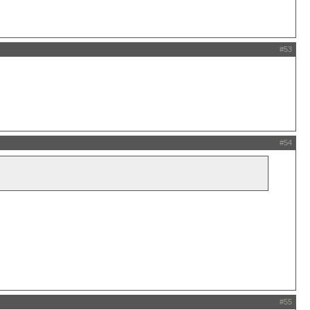
#53
#54
#55