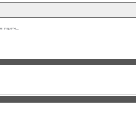
s étiquette...