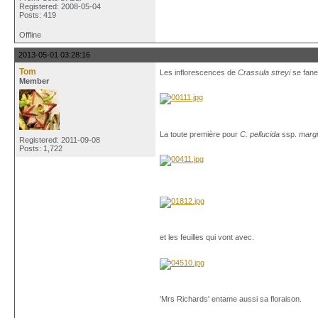
Registered: 2008-05-04
Posts: 419
Offline
2013-05-01 03:28:16
Tom
Les inflorescences de
Crassula streyi
se fanen
Member
La toute première pour
C. pellucida
ssp.
margi
Registered: 2011-09-08
Posts: 1,722
et les feuilles qui vont avec.
'Mrs Richards' entame aussi sa floraison.