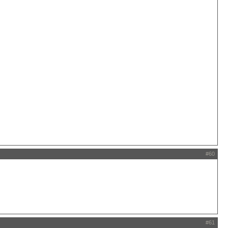
#60
#61