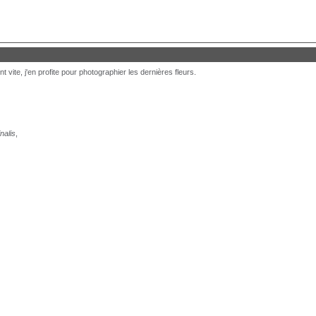
t vite, j'en profite pour photographier les dernières fleurs.
nalis
,