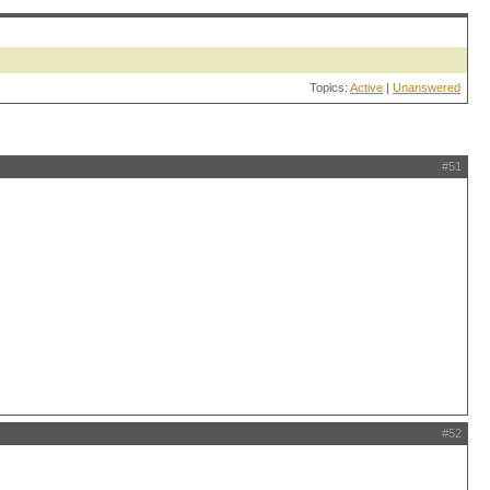
Topics:
Active
|
Unanswered
#51
#52