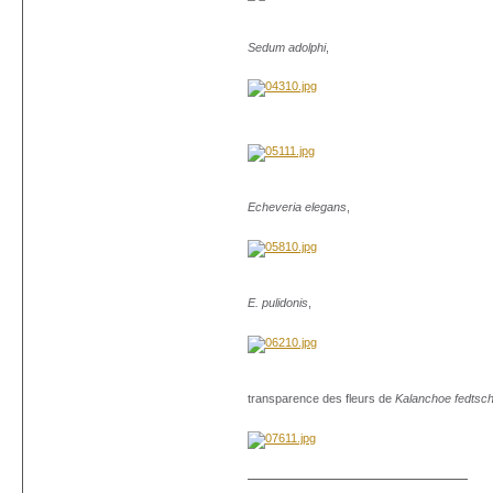
Sedum adolphi
,
Echeveria elegans
,
E. pulidonis
,
transparence des fleurs de
Kalanchoe fedtsc