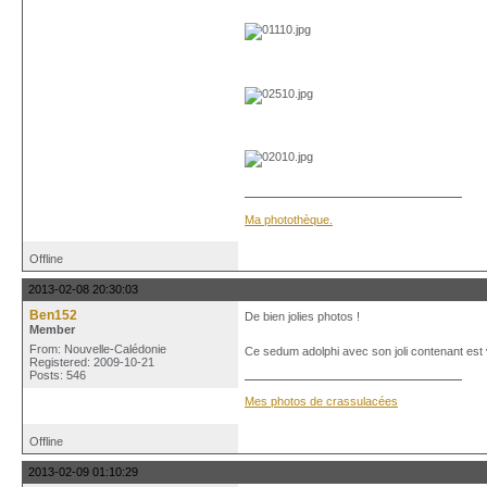
Ma photothèque.
Offline
2013-02-08 20:30:03
Ben152
De bien jolies photos !
Member
From: Nouvelle-Calédonie
Ce sedum adolphi avec son joli contenant es
Registered: 2009-10-21
Posts: 546
Mes photos de crassulacées
Offline
2013-02-09 01:10:29