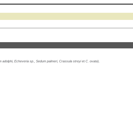
 adolphi, Echeveria sp., Sedum palmeri, Crassula streyi
et
C. ovata
).