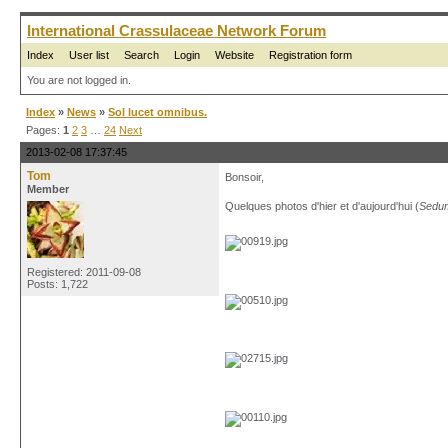
International Crassulaceae Network Forum
Index
User list
Search
Login
Website
Registration form
You are not logged in.
Index
»
News
»
Sol lucet omnibus.
Pages:
1
2
3
…
24
Next
2013-02-08 17:37:45
Tom
Bonsoir,
Member
Quelques photos d'hier et d'aujourd'hui (
Sedum
Registered: 2011-09-08
Posts: 1,722