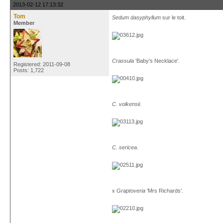
2013-02-12 17:13:32
Tom
Sedum dasyphyllum
sur le toit.
Member
Crassula
'Baby's Necklace'.
Registered: 2011-09-08
Posts: 1,722
C. volkensii
.
C. sericea
.
x
Graptoveria
'Mrs Richards'.