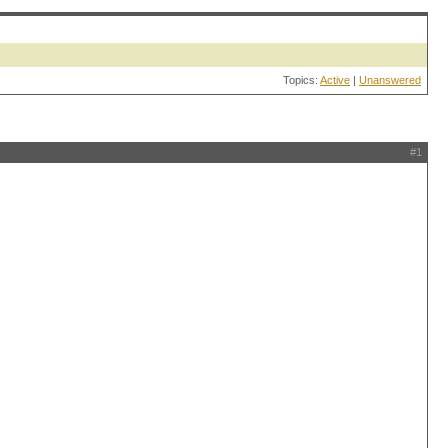
Topics:
Active
|
Unanswered
#1