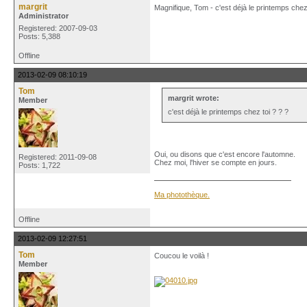
margrit
Magnifique, Tom - c'est déjà le printemps chez 
Administrator
Registered: 2007-09-03
Posts: 5,388
Offline
2013-02-09 08:10:19
Tom
margrit wrote:
Member
c'est déjà le printemps chez toi ? ? ?
Oui, ou disons que c'est encore l'automne.
Registered: 2011-09-08
Chez moi, l'hiver se compte en jours.
Posts: 1,722
Ma photothèque.
Offline
2013-02-09 12:27:51
Tom
Coucou le voilà !
Member