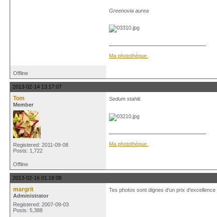
Greenovia aurea
Ma photothèque.
Offline
2013-02-14 13:17:07
Tom
Sedum stahlii.
Member
Ma photothèque.
Registered: 2011-09-08
Posts: 1,722
Offline
2013-02-16 01:18:08
margrit
Tes photos sont dignes d'un prix d'excellence 
Administrator
Registered: 2007-09-03
Posts: 5,388