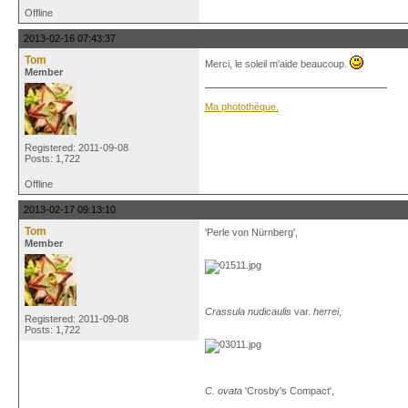
Offline
2013-02-16 07:43:37
Tom
Merci, le soleil m'aide beaucoup.
Member
Ma photothèque.
Registered: 2011-09-08
Posts: 1,722
Offline
2013-02-17 09:13:10
Tom
'Perle von Nürnberg',
Member
Crassula nudicaulis
var.
herrei
,
Registered: 2011-09-08
Posts: 1,722
C. ovata
'Crosby's Compact',