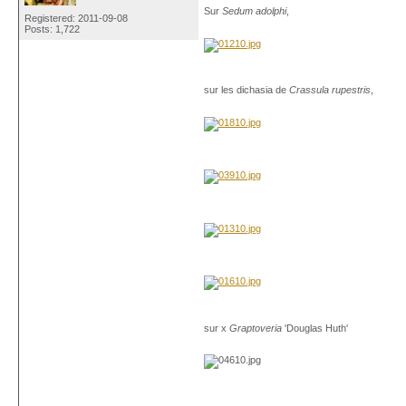
Sur
Sedum adolphi
,
Registered: 2011-09-08
Posts: 1,722
sur les dichasia de
Crassula rupestris
,
sur x
Graptoveria
'Douglas Huth'