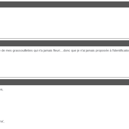
e mes grassouillettes qui n'a jamais fleuri....donc que je n'ai jamais proposée à l'identificatio
ea
,
a',