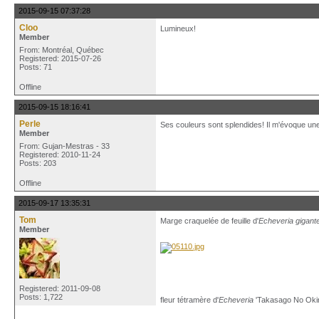
2015-09-15 07:37:28
Cloo
Lumineux!
Member
From: Montréal, Québec
Registered: 2015-07-26
Posts: 71
Offline
2015-09-15 18:16:41
Perle
Ses couleurs sont splendides! Il m'évoque une d
Member
From: Gujan-Mestras - 33
Registered: 2010-11-24
Posts: 203
Offline
2015-09-17 13:35:31
Tom
Marge craquelée de feuille d'
Echeveria gigant
Member
Registered: 2011-09-08
Posts: 1,722
fleur tétramère d'
Echeveria
'Takasago No Okin