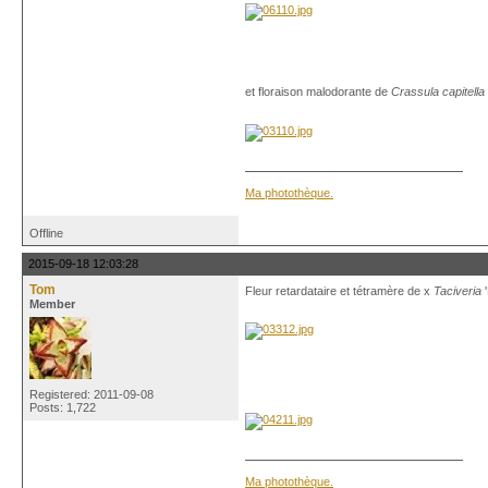
et floraison malodorante de
Crassula capitella
Ma photothèque.
Offline
2015-09-18 12:03:28
Tom
Fleur retardataire et tétramère de x
Taciveria
'
Member
Registered: 2011-09-08
Posts: 1,722
Ma photothèque.