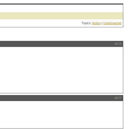
Topics:
Active
|
Unanswered
#576
#577