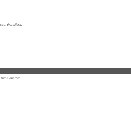
ssp.
thyrsiflora
.
Ruth Bancroft'.