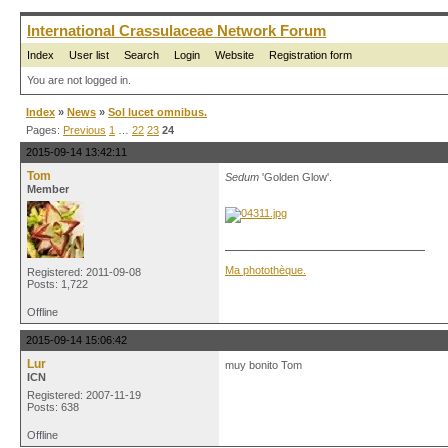
International Crassulaceae Network Forum
Index
User list
Search
Login
Website
Registration form
You are not logged in.
Index
»
News
»
Sol lucet omnibus.
Pages:
Previous
1
…
22
23
24
2015-09-14 13:42:11
Tom
Sedum
'Golden Glow'.
Member
Ma photothèque.
Registered: 2011-09-08
Posts: 1,722
Offline
2015-09-14 15:06:42
Lur
muy bonito Tom
ICN
Registered: 2007-11-19
Posts: 638
Offline