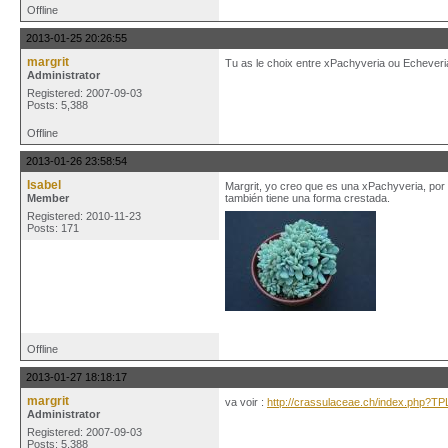
Offline
2013-01-25 20:26:55
margrit
Tu as le choix entre xPachyveria ou Echeveri
Administrator
Registered: 2007-09-03
Posts: 5,388
Offline
2013-01-26 23:58:54
Isabel
Margrit, yo creo que es una xPachyveria, por 
Member
también tiene una forma crestada.
Registered: 2010-11-23
Posts: 171
Offline
2013-01-27 18:18:17
margrit
va voir :
http://crassulaceae.ch/index.php?
Administrator
Registered: 2007-09-03
Posts: 5,388