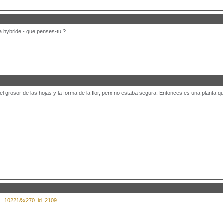
a hybride - que penses-tu ?
el grosor de las hojas y la forma de la flor, pero no estaba segura. Entonces es una planta 
TPL=10221&x270_id=2109