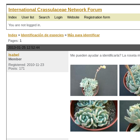
International Crassulaceae Network Forum
Index
User list
Search
Login
Website
Registration form
You are not logged in.
Index
»
Identificación de especies
»
Más para identificar
Pages:
1
2013-01-25 12:52:44
Isabel
Me pueden ayudar a identificarla? La roseta 
Member
Registered: 2010-11-23
Posts: 171