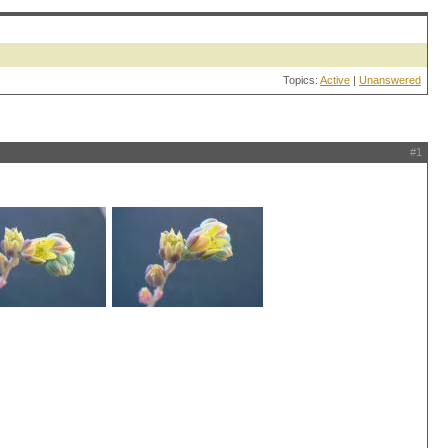
Topics:
Active
|
Unanswered
#1