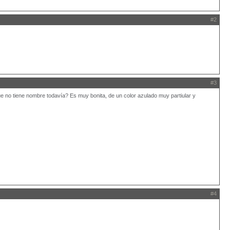
#2
#3
que no tiene nombre todavía? Es muy bonita, de un color azulado muy partiular y
#4