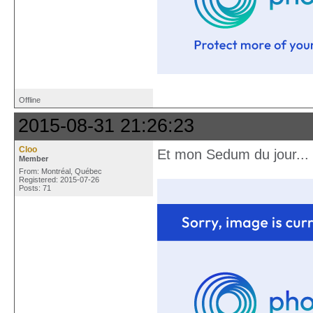
Offline
2015-08-31 21:26:23
Cloo
Et mon Sedum du jour...
Member
From: Montréal, Québec
Registered: 2015-07-26
Posts: 71