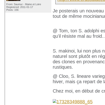
From: Saumur - Maine et Loire
Registered: 2011-01-17
Je posterais un nouveau 
Posts: 156
tout de même mocinianum.
@ Tom, ton S. adolphi est
qu'il résiste mal au froid..
S. makinoi, lui non plus 
naturel sont plutôt en rég
des clones en provenance
rustiques.
@ Cloo, S. lineare varieg
hiver, mais ça repart de 
Chez moi, en début de cr