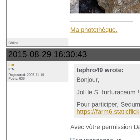
Ma photothèque.
Offline
2015-08-29 16:30:43
Lur
tephro49 wrote:
ICN
Registered: 2007-11-19
Bonjour,
Posts: 638
Joli le S. furfuraceum !
Pour participer, Sedu
https://farm6.staticfl
Avec vôtre permission D