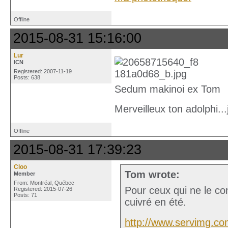
Offline
2015-08-31 15:16:00
Lur
ICN
Registered: 2007-11-19
Posts: 638
Sedum makinoi ex Tom
Merveilleux ton adolphi...
Offline
2015-08-31 17:39:23
Cloo
Tom wrote:
Member
From: Montréal, Québec
Pour ceux qui ne le co
Registered: 2015-07-26
Posts: 71
cuivré en été.
http://www.servimg.c