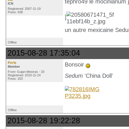
tephro49 le mocinianum j
ICN
Registered: 2007-11-19
Posts: 638
]
un autre mexicaine Sedu
Offline
2015-08-28 17:35:04
Perle
Bonsoir
Member
From: Gujan-Mestras - 33
Sedum
'China Doll'
Registered: 2010-11-24
Posts: 203
Offline
2015-08-28 19:22:28