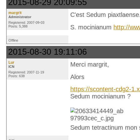
2015-08-29 20:09:55
margrit
C'est Sedum piaxtlaense. 
Administrator
Registered: 2007-09-03
S. mocinianum
http://w
Posts: 5,388
Offline
2015-08-30 19:11:06
Lur
Merci margrit,
ICN
Registered: 2007-11-19
Alors
Posts: 638
https://scontent-cdg2-1
Sedum mocinianum ?
Sedum tetractinum mon s