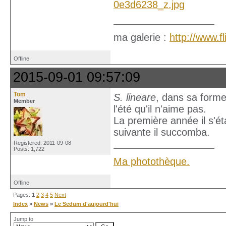
ma galerie :
http://www.
Offline
2015-09-01 09:57:09
Tom
S. lineare
, dans sa forme
Member
l'été qu'il n'aime pas.
La première année il s'ét
suivante il succomba.
Registered: 2011-09-08
Posts: 1,722
Ma photothèque.
Offline
Pages:
1
2
3
4
5
Next
Index
»
News
»
Le Sedum d'aujourd'hui
Jump to