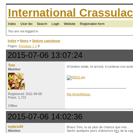
International Crassul
Index
User list
Search
Login
Website
Registration form
You are not logged in.
Index
»
News
»
Sedum caeruleum
Pages:
Previous
1
2
3
2015-07-06 13:07:24
Tom
A l'ombre totale, et arrosé, il continue son acti
Member
Registered: 2011-09-08
Ma photothèque.
Posts: 1,722
Offline
2015-07-06 14:02:36
tephro49
Bravo Tom, tu as plus de chance que moi...
Member
Après quelques jours d'absence lors de la vagu