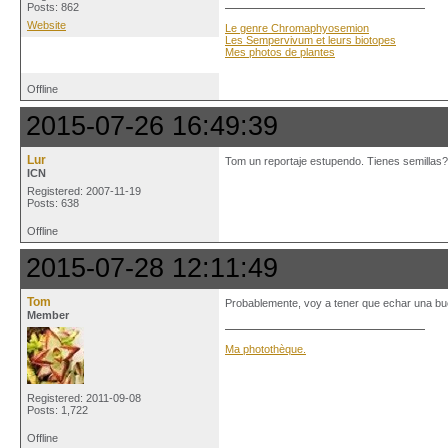
Posts: 862
Website
Le genre Chromaphyosemion
Les Sempervivum et leurs biotopes
Mes photos de plantes
Offline
2015-07-26 16:49:39
Lur
Tom un reportaje estupendo. Tienes semillas?
ICN
Registered: 2007-11-19
Posts: 638
Offline
2015-07-28 12:11:49
Tom
Probablemente, voy a tener que echar una bu
Member
Ma photothèque.
Registered: 2011-09-08
Posts: 1,722
Offline