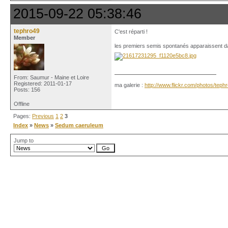
2015-09-22 05:38:46
tephro49
C'est réparti !
Member
les premiers semis spontanés apparaissent da
From: Saumur - Maine et Loire
Registered: 2011-01-17
ma galerie :
http://www.flickr.com/photos/tep
Posts: 156
Offline
Pages:
Previous
1
2
3
Index
»
News
»
Sedum caeruleum
Jump to