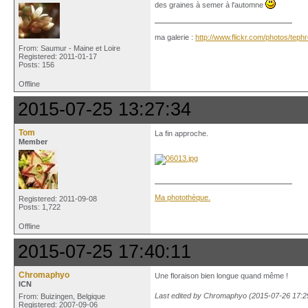
des graines à semer à l'automne
ma galerie :
http://www.flickr.com/photos/tep
From: Saumur - Maine et Loire
Registered: 2011-01-17
Posts: 156
Offline
2015-07-25 13:27:34
Tom
La fin approche.
Member
Ma photothèque.
Registered: 2011-09-08
Posts: 1,722
Offline
2015-07-25 17:40:11
Chromaphyo
Une floraison bien longue quand même !
ICN
Last edited by Chromaphyo (2015-07-26 17:2
From: Buizingen, Belgique
Registered: 2007-09-06